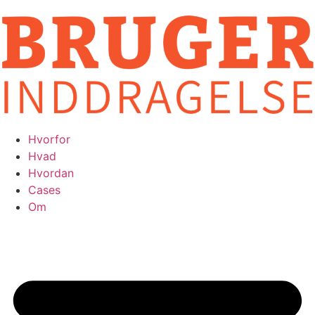
Videre
til
indhold
Hvorfor
Hvad
Hvordan
Cases
Om