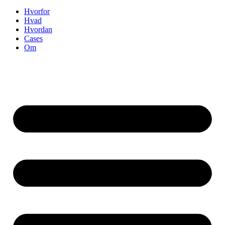
Hvorfor
Hvad
Hvordan
Cases
Om