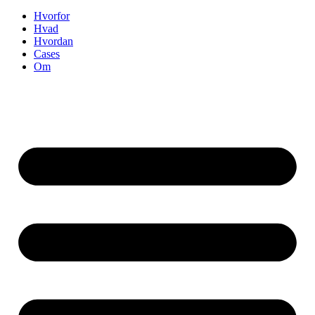
Hvorfor
Hvad
Hvordan
Cases
Om