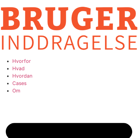
Videre
til
indhold
Hvorfor
Hvad
Hvordan
Cases
Om